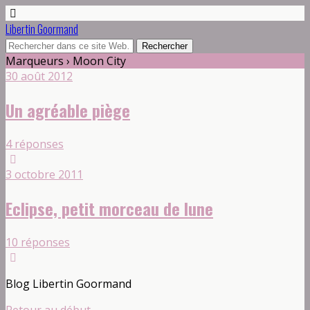
Libertin Goormand
Marqueurs › Moon City
30 août 2012
Un agréable piège
4 réponses
3 octobre 2011
Eclipse, petit morceau de lune
10 réponses
Blog Libertin Goormand
Retour au début