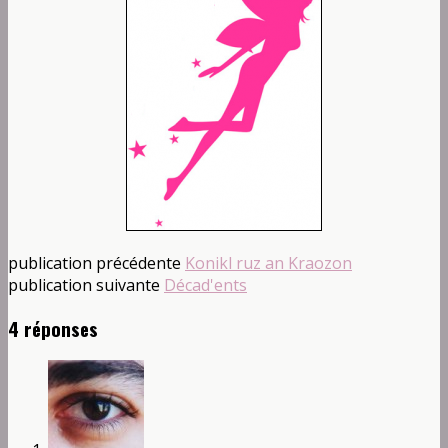
publication précédente
Konikl ruz an Kraozon
publication suivante
Décad'ents
4 réponses