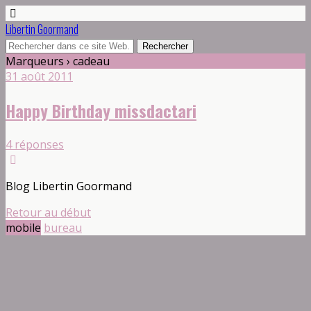
Libertin Goormand
Marqueurs › cadeau
31 août 2011
Happy Birthday missdactari
4 réponses
Blog Libertin Goormand
Retour au début
mobile
bureau