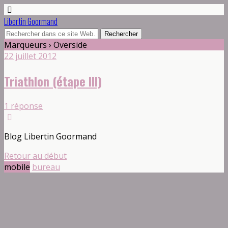
Libertin Goormand
Marqueurs › Overside
22 juillet 2012
Triathlon (étape III)
1 réponse
Blog Libertin Goormand
Retour au début
mobile
bureau