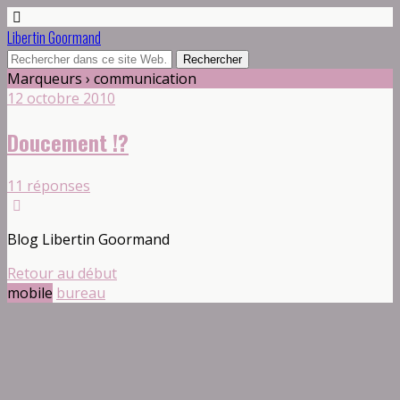
Libertin Goormand
Marqueurs › communication
12 octobre 2010
Doucement !?
11 réponses
Blog Libertin Goormand
Retour au début
mobile
bureau