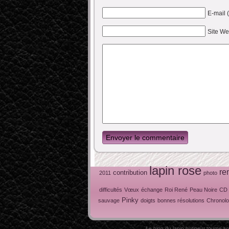
E-mail 
Site W
Envoyer le commentaire
lapin rose
re
contribution
2011
photo
difficultés
Vœux
échange
Roi René
Peau Noire
CD
Pinky
sauvage
doigts
bonnes résolutions
Chronolo
Le blog du lapin butineur tourne s