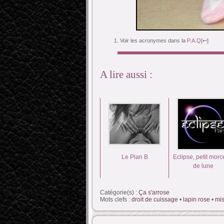
Voir les acronymes dans la
P.A.Q
[
↩
]
A lire aussi :
Le Plan B
Eclipse, petit mor
de lune
Catégorie(s) :
Ça s'arrose
Mots clefs :
droit de cuissage
•
lapin rose
•
mis