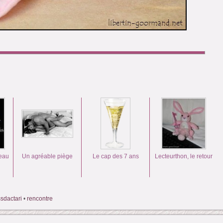
ceau
Un agréable piège
Le cap des 7 ans
Lecteurthon, le retour
sdactari
•
rencontre