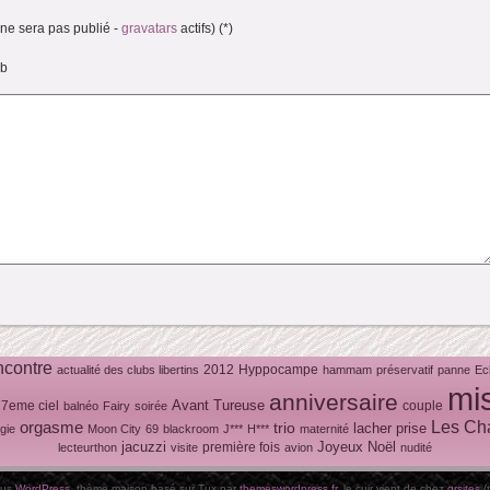
(ne sera pas publié -
gravatars
actifs) (*)
eb
ncontre
2012
Hyppocampe
actualité des clubs libertins
hammam
préservatif
panne
Ec
mi
anniversaire
Avant Tureuse
7eme ciel
couple
balnéo
Fairy
soirée
Les Ch
orgasme
trio
lacher prise
gie
Moon City
69
blackroom
J***
H***
maternité
jacuzzi
Joyeux Noël
première fois
lecteurthon
visite
avion
nudité
ous
WordPress
, thème maison basé sur Tux par
themeswordpress.fr
, le cuir vient de chez
grsites
(t