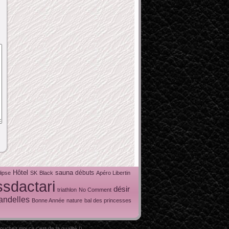
Hôtel
sauna
débuts
lipse
SK
Black
Apéro Libertin
ssdactari
désir
triathlon
No Comment
andelles
Bonne Année
nature
bal des princesses
ouchez moi ça c'est de la qualité !).