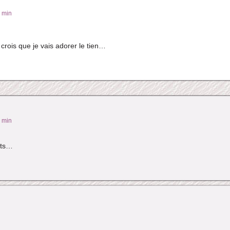
8 min
 crois que je vais adorer le tien…
2 min
lets…