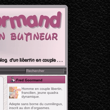
Fred Goormand
Homme en couple libertin,
francilien, jeune quadra
dynamique.
Adepte sans borne du cunnilingus,
inscrit au don d'orgasmes.