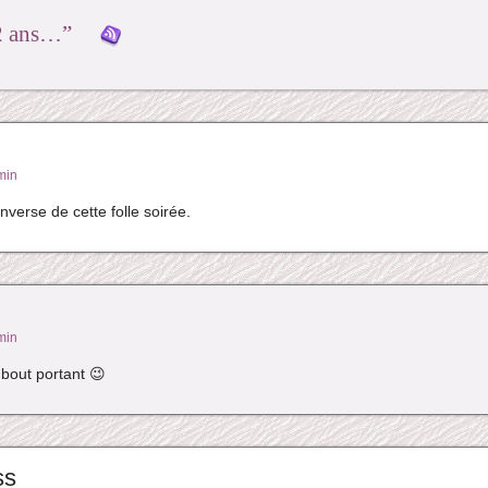
“2 ans…”
min
nverse de cette folle soirée.
min
 bout portant 😉
ss