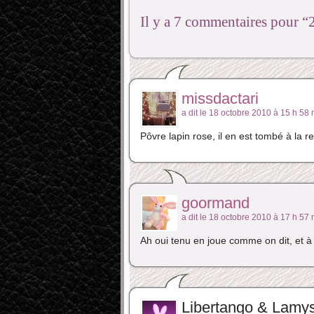
Il y a 7 commentaires pour 
missdactari
a dit le 18 octobre 2010 à 15 h 58 
Pôvre lapin rose, il en est tombé à la re
goormand
a dit le 18 octobre 2010 à 17 h 57 
Ah oui tenu en joue comme on dit, et à
Libertango & Lamy