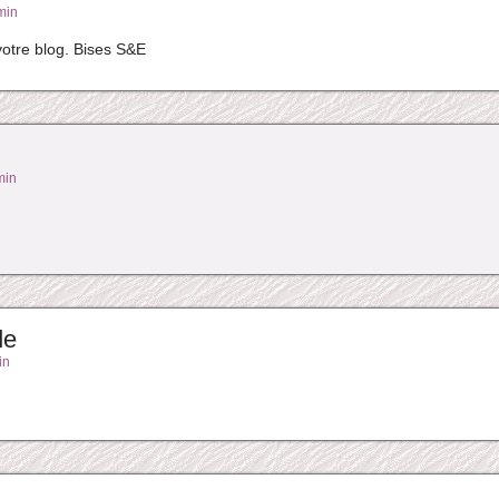
min
votre blog. Bises S&E
min
de
in