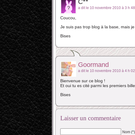
C**
a dit le 10 novembre 2010 à 3 h 4
Coucou,
Je suis pas trop blog à la base, mais je
Bises
Goormand
a dit le 10 novembre 2010 à 4 h 0
Bienvenue sur ce blog !
Et oui tu es cité parmi les premiers bil
Bises
Laisser un commentaire
Nom (*)