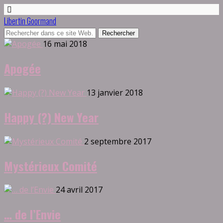
Libertin Goormand
16 mai 2018
Apogée
13 janvier 2018
Happy (?) New Year
2 septembre 2017
Mystérieux Comité
24 avril 2017
… de l’Envie