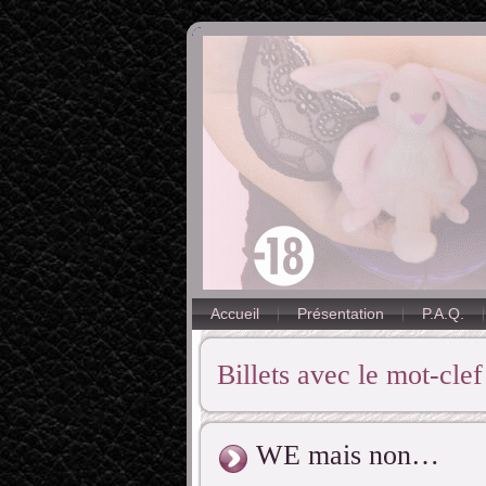
Accueil
Présentation
P.A.Q.
Billets avec le mot-clef 
WE mais non…