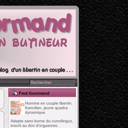
Fred Goormand
Homme en couple libertin,
francilien, jeune quadra
dynamique.
Adepte sans borne du cunnilingus,
inscrit au don d'orgasmes.