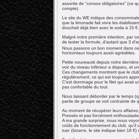
assortie de “consos obligatoires” (ce qu
compte).
Le site du WE indique des consommation
que la limonade fait vivre les établis
douchait déjà bien avec le soda à 15 €.
Malgré notre première intention, par ce
de tester la formule, d’autant que 3 d
Nous passons un bon moment dans ce cl
horizontaux toujours aussi agréables.
Petite nouveauté depuis notre dernière vi
voir du niveau inférieur a disparu, et u
Ces changements montrent que le club e
régulièrement, ce qui est toujours appr
C’est dommage pour le filet qui avait un 
pas confortable du tout.
Nous laissant déborder par le temps (q
partie de groupe se voit contrainte de qu
Au moment de récupérer leurs affaires, 
Pressés et pas forcément enthousiastes
A ma grande surprise, nous nous voyons
coûts de fonctionnement du club, qu’il v
tuer (bizarre, le site indique bien 18 €)