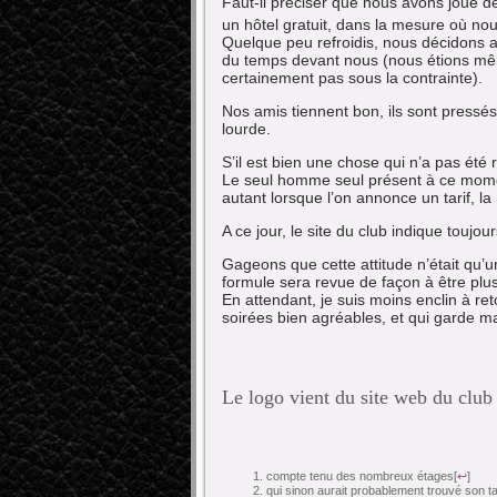
Faut-il préciser que nous avons joué de
un hôtel gratuit, dans la mesure où no
Quelque peu refroidis, nous décidons av
du temps devant nous (nous étions mê
certainement pas sous la contrainte).
Nos amis tiennent bon, ils sont press
lourde.
S’il est bien une chose qui n’a pas été r
Le seul homme seul présent à ce momen
autant lorsque l’on annonce un tarif, la
A ce jour, le site du club indique toujo
Gageons que cette attitude n’était qu
formule sera revue de façon à être plus
En attendant, je suis moins enclin à re
soirées bien agréables, et qui garde m
Le logo vient du
site web du clu
compte tenu des nombreux étages
[
↩
]
qui sinon aurait probablement trouvé son ta