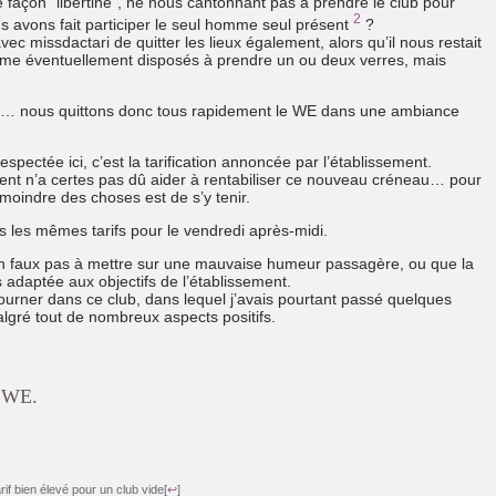
 façon “libertine”, ne nous cantonnant pas à prendre le club pour
2
us avons fait participer le seul homme seul présent
?
ec missdactari de quitter les lieux également, alors qu’il nous restait
me éventuellement disposés à prendre un ou deux verres, mais
és… nous quittons donc tous rapidement le WE dans une ambiance
espectée ici, c’est la tarification annoncée par l’établissement.
t n’a certes pas dû aider à rentabiliser ce nouveau créneau… pour
 moindre des choses est de s’y tenir.
urs les mêmes tarifs pour le vendredi après-midi.
’un faux pas à mettre sur une mauvaise humeur passagère, ou que la
 adaptée aux objectifs de l’établissement.
tourner dans ce club, dans lequel j’avais pourtant passé quelques
algré tout de nombreux aspects positifs.
b WE
.
rif bien élevé pour un club vide
[
↩
]