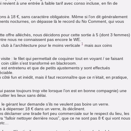
i revient à une entrée à faible tarif avec conso incluse, en fin de
s à 18 €, sans caractère obligatoire. Même si l’on dit généralement
sements nocturnes, on dépasse là le record du No Comment, qui vous
tte offre alléchés, nous décidons pour cette sortie à 5 (dont 3 femmes)
’entre nous ne connaissent pas encore le WE.
1
ub à l’architecture pour le moins verticale
mais aux coins
site : le filet qui permettait de coquiner tout en voyant / se faisant
n coin câlin s’est transformé en blackroom.
st entretenu et que de petits ajustements y sont effectués
éciable.
côté fun et inédit, mais il faut reconnaître que ce n’était, en pratique,
ui passe toujours trop vite lorsque l’on est en bonne compagnie) une
itter les lieux sans délai.
le gérant leur demande s’ils ne veulent pas boire un verre.
 à dépenser 18 € dans un verre, ils déclinent.
 déclamer une tirade fort peu commerciale sur le respect du lieu, les
a “falloir nettoyer derrière nous”, que ce ne sont pas 8 € qui vont nous
 etc…