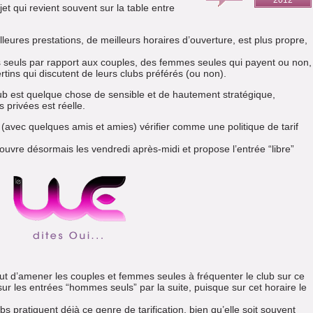
2012
ujet qui revient souvent sur la table entre
lleures prestations, de meilleurs horaires d’ouverture, est plus propre,
s seuls par rapport aux couples, des femmes seules qui payent ou non,
ertins qui discutent de leurs clubs préférés (ou non).
n club est quelque chose de sensible et de hautement stratégique,
 privées est réelle.
u (avec quelques amis et amies) vérifier comme une politique de tarif
 ouvre désormais les vendredi après-midi et propose l’entrée “libre”
ut d’amener les couples et femmes seules à fréquenter le club sur ce
sur les entrées “hommes seuls” par la suite, puisque sur cet horaire le
bs pratiquent déjà ce genre de tarification, bien qu’elle soit souvent