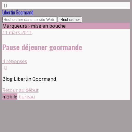
Libertin Goormand
Marqueurs › mise en bouche
11 mars 2011
Pause déjeuner goormande
4 réponses
Blog Libertin Goormand
Retour au début
mobile
bureau