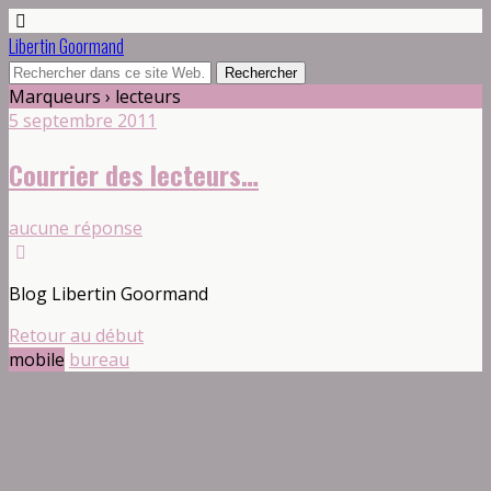
Libertin Goormand
Marqueurs › lecteurs
5 septembre 2011
Courrier des lecteurs…
aucune réponse
Blog Libertin Goormand
Retour au début
mobile
bureau