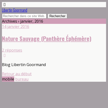
Libertin Goormand
Archives › janvier, 2016
14 janvier 2016
Nature Sauvage (Panthère Éphémère)
2 réponses
Blog Libertin Goormand
Retour au début
mobile
bureau