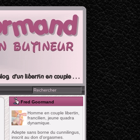
Fred Goormand
Homme en couple libertin,
francilien, jeune quadra
dynamique.
Adepte sans borne du cunnilingus,
inscrit au don d'orgasmes.