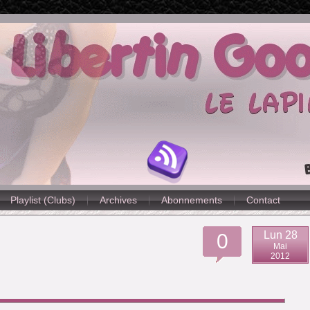
Playlist (Clubs)
Archives
Abonnements
Contact
Lun 28
0
Mai
2012