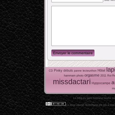
Envoyer le commentaire
lap
Pinky
Hôtel
débuts
CD
panne
lecteurthon
orgasme
hammam
photo
2011
Roi R
missdactari
a
Hyppocampe
ma
Le blog du lapin butineur tourne s
Le blog Libertin Goormand est mis à disp