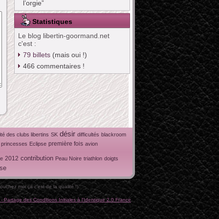
l’orgie”
Statistiques
Le blog libertin-goormand.net
c'est :
79
billets
(mais oui !)
466
commentaires !
désir
ité des clubs libertins
SK
difficultés
blackroom
première fois
 princesses
Eclipse
avion
contribution
2012
re
Peau Noire
triathlon
doigts
ise
ouchez moi ça c'est de la qualité !).
- Partage des Conditions Initiales à l'Identique 2.0 France
.