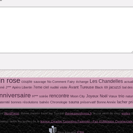
in rose
Les Chandelles
couple
sauvage
No Comment
Fairy
échange
actual
Avant Tureuse
jacuzzi
7eme ciel
ené
J***
Apéro Libertin
nudité
visite
Black
69
bal des
nniversaire
rencontre
trio
Joyeux Noël
H***
soirée
Moon City
Vœux
natu
sauna
lacher pr
ternité
bonnes résolutions
balnéo
Chronologie
préservatif
Bonne Année
ous
WordPress
, thème maison basé sur Tux par
themeswordpress.fr
, le cuir vient de chez
grsites
(t
osition selon les termes de la
licence Creative Commons Paternité - Pas d'Utilisation Commerciale 
Blog étiqueté
ICRA