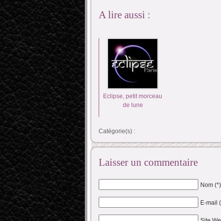
A lire aussi :
Eclipse, petit morceau
de lune
Catégorie(s) :
Laisser un commentaire
Nom (*)
E-mail 
Site W