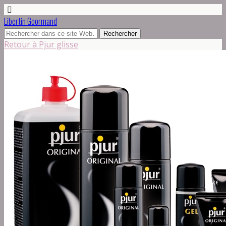
Libertin Goormand
Retour à Pjur glisse