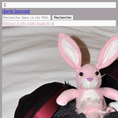
Libertin Goormand
Retour à xīn nián kuài lè xǐ