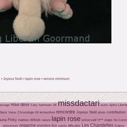
n
•
Joyeux Noël
•
lapin rose
•
service minimum
missdactari
désir
Hôtel
auvage
Fairy
hammam
SK
avion
Apéro Liberti
rencontre
Joyeux Noël
contribution
Black
Vœux
Chronologie
69
lecteurthon
photo
lapin rose
auna
Pinky
débuts
triathlon
nature
préservatif
H***
doigts
No Comm
Les Chandelles
orgasme
première fois
princesses
soirée
difficultés
Eclipse