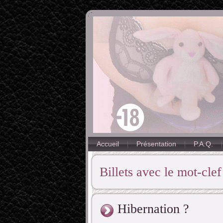
Accueil
Présentation
P.A.Q.
Billets avec le mot-cle
Hibernation ?