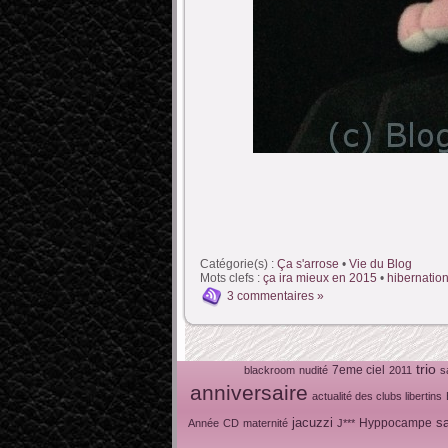
Catégorie(s) :
Ça s'arrose
•
Vie du Blog
Mots clefs :
ça ira mieux en 2015
•
hibernatio
3 commentaires »
trio
7eme ciel
blackroom
nudité
2011
s
anniversaire
actualité des clubs libertins
jacuzzi
s
Hyppocampe
Année
CD
maternité
J***