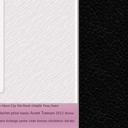
couple
n
Moon City
Roi René
Peau Noire
lacher prise
Avant Tureuse
2012
balnéo
Bonne
ent
échange
panne
visite
bonnes résolutions
bal des