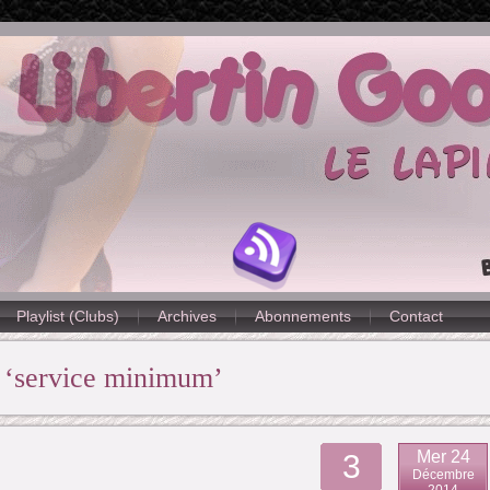
Playlist (Clubs)
Archives
Abonnements
Contact
f ‘service minimum’
Mer 24
3
Décembre