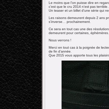
Le moins que l’on puisse dire en regarda
c’est que le cru 2014 n’est pas terribl
Un teaser et un billet d’une série qui r
Les raisons demeurent depuis 2 ans prof
s’inverse… prochainement.
Ce sera en tout cas une des résolutio
demeurent pour certaines, éphémère
Nous verrons !
Merci en tout cas à la poignée de lecte
de fin d’année.
Que 2015 vous apporte tous les plaisirs