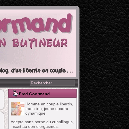
Fred Goormand
Homme en couple libertin,
francilien, jeune quadra
dynamique.
Adepte sans borne du cunnilingus,
inscrit au don d'orgasmes.