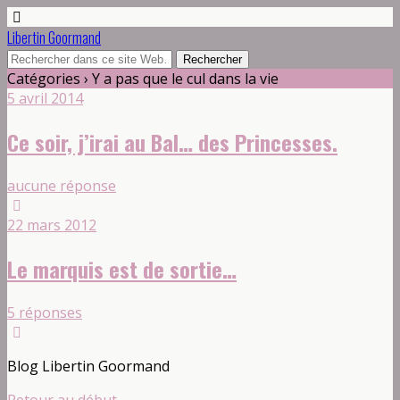
Libertin Goormand
Catégories ›
Y a pas que le cul dans la vie
5 avril 2014
Ce soir, j’irai au Bal… des Princesses.
aucune réponse
22 mars 2012
Le marquis est de sortie…
5 réponses
Blog Libertin Goormand
Retour au début