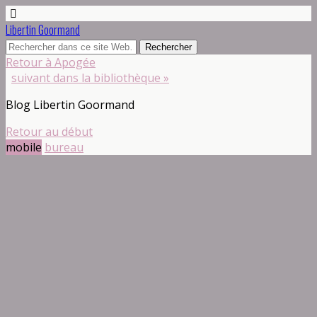
Libertin Goormand
Retour à Apogée
suivant dans la bibliothèque »
Blog Libertin Goormand
Retour au début
mobile
bureau