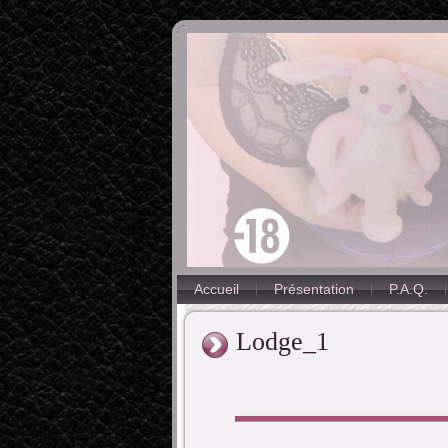
Accueil
Présentation
P.A.Q.
Lodge_1