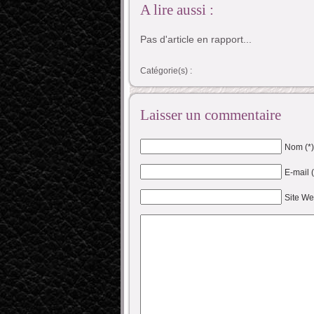
A lire aussi :
Pas d'article en rapport...
Catégorie(s) :
Laisser un commentaire
Nom (*)
E-mail 
Site W