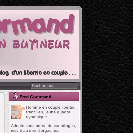
Fred Goormand
Homme en couple libertin,
francilien, jeune quadra
dynamique.
Adepte sans borne du cunnilingus,
inscrit au don d'orgasmes.