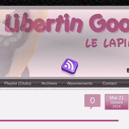
Playlist (Clubs)
Archives
Abonnements
Contact
Mar 21
0
Octobre
2014