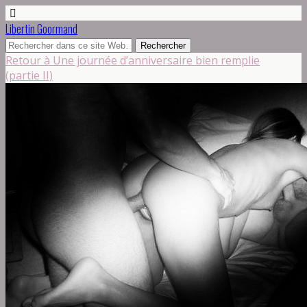
Libertin Goormand
Retour à Une journée d’anniversaire bien remplie
(partie II)