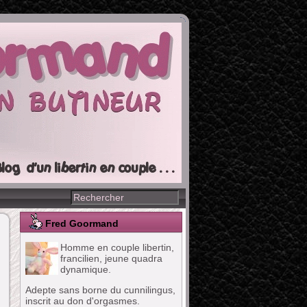
Fred Goormand
Homme en couple libertin,
francilien, jeune quadra
dynamique.
Adepte sans borne du cunnilingus,
inscrit au don d'orgasmes.