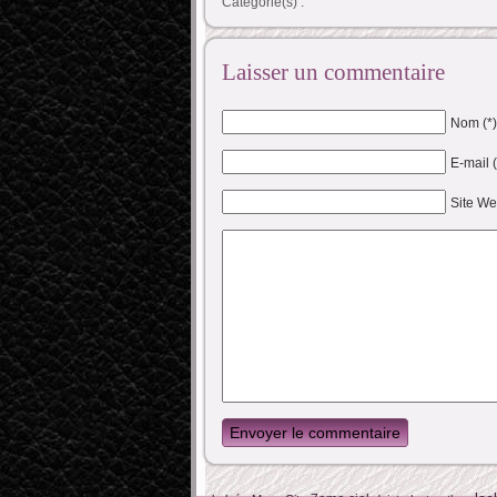
Catégorie(s) :
Laisser un commentaire
Nom (*)
E-mail 
Site W
Envoyer le commentaire