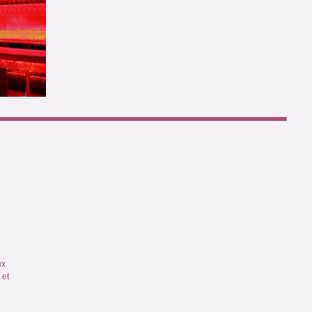
ux
 et