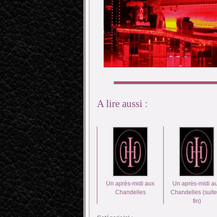
A lire aussi :
Un après-midi aux
Un après-midi a
Chandelles
Chandelles (suite
fin)