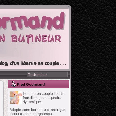
Fred Goormand
Homme en couple libertin,
francilien, jeune quadra
dynamique.
Adepte sans borne du cunnilingus,
inscrit au don d'orgasmes.