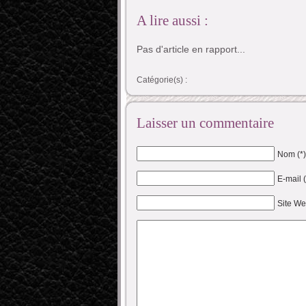
A lire aussi :
Pas d'article en rapport...
Catégorie(s) :
Laisser un commentaire
Nom (*)
E-mail 
Site W