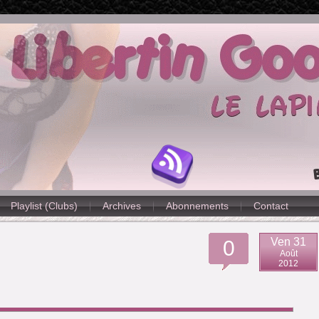
Playlist (Clubs)
Archives
Abonnements
Contact
Ven 31
0
Août
2012