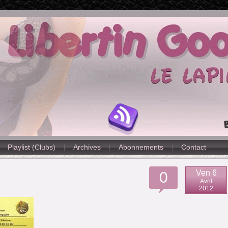
Playlist (Clubs)
Archives
Abonnements
Contact
Ven 6
0
Avril
2012