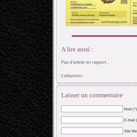
A lire aussi :
Pas d'article en rapport...
Catégorie(s) :
Laisser un commentaire
Nom (*)
E-mail 
Site W