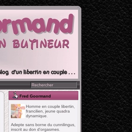
Fred Goormand
Homme en couple libertin,
francilien, jeune quadra
dynamique.
Adepte sans borne du cunnilingus,
inscrit au don d'orgasmes.