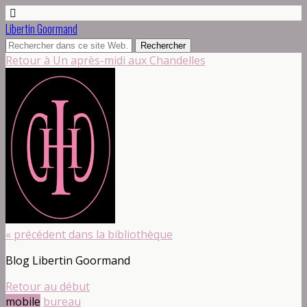
Libertin Goormand
Retour à Un après-midi aux Chandelles
« précédent dans la bibliothèque
Blog Libertin Goormand
Retour au début
mobile
bureau