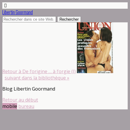
Libertin Goormand
Retour à De l’origine … à l’orgie (I)
suivant dans la bibliothèque »
Blog Libertin Goormand
Retour au début
mobile
bureau